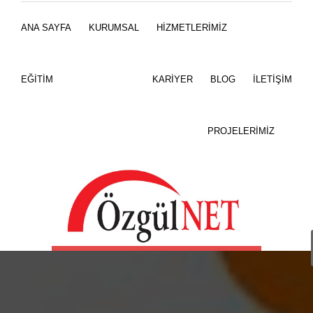
WhatsApp
ANA SAYFA
KURUMSAL
HİZMETLERİMİZ
0532 614 31 32
EĞİTİM
KARİYER
BLOG
İLETİŞİM
PROJELERİMİZ