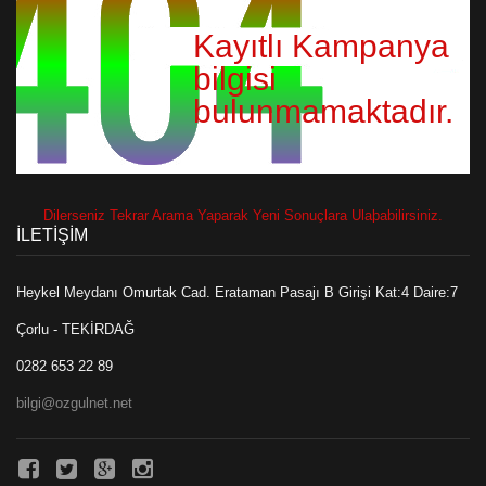
Kayıtlı Kampanya
bilgisi
bulunmamaktadır.
Dilerseniz Tekrar Arama Yaparak Yeni Sonuçlara Ulaþabilirsiniz.
İLETİŞİM
Heykel Meydanı Omurtak Cad. Erataman Pasajı B Girişi Kat:4 Daire:7
Çorlu - TEKİRDAĞ
0282 653 22 89
bilgi@ozgulnet.net