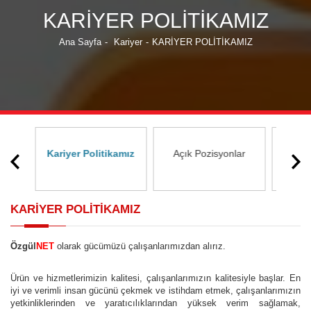
KARİYER POLİTİKAMIZ
Ana Sayfa
-
Kariyer
-
KARİYER POLİTİKAMIZ
u
Kariyer Politikamız
Açık Pozisyonlar
İş
KARİYER POLİTİKAMIZ
Özgül
NET
olarak gücümüzü çalışanlarımızdan alırız.
Ürün ve hizmetlerimizin kalitesi, çalışanlarımızın kalitesiyle başlar. En
iyi ve verimli insan gücünü çekmek ve istihdam etmek, çalışanlarımızın
yetkinliklerinden ve yaratıcılıklarından yüksek verim sağlamak,