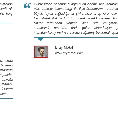
“
 almadan
Günümüzde pazarlama ağının en önemli unsurlarından
knik alt
olan internet kullanılıcığı ile ilgili firmamızın tanıtıml
izi borç
büyük fayda sağladığımız şirketinize, Eray Otomotiv
Prç. Metal Makine Ltd. Şti olarak teşekkürlerimizi bildi
Sizler tarafından yapılan Web site çalışmala
sonucunda sektörün önde gelen şirketleriyle ge
irtibatları kolay ve kısa sürede sağlamış bulunmaktayız
Eray Metal
www.erymetal.com
nız anda
klenenen
rmasının
gesidir.
, hayata
ılmadan,
dedirten
siniz.