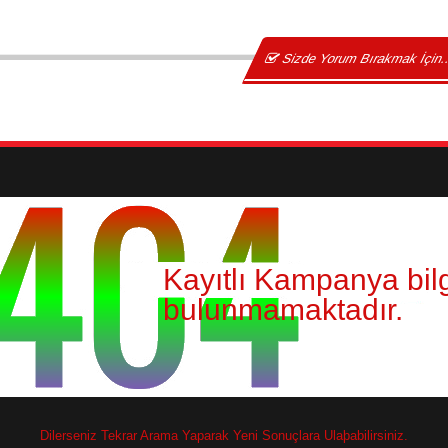
Sizde Yorum Bırakmak İçin.
Kayıtlı Kampanya bilg
bulunmamaktadır.
Dilerseniz Tekrar Arama Yaparak Yeni Sonuçlara Ulaþabilirsiniz.