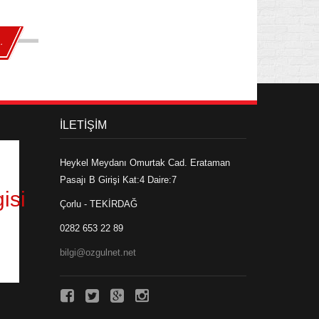
..
İLETİŞİM
Heykel Meydanı Omurtak Cad. Erataman
Pasajı B Girişi Kat:4 Daire:7
isi
Çorlu - TEKİRDAĞ
0282 653 22 89
bilgi@ozgulnet.net