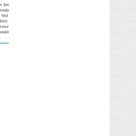
 biri
arında
 Yed.
ririz.
rımız
rekli
.