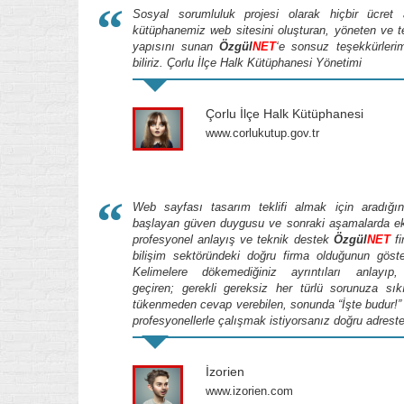
“
Sosyal sorumluluk projesi olarak hiçbir ücret
kütüphanemiz web sitesini oluşturan, yöneten ve te
yapısını sunan
Özgül
NET
‘e sonsuz teşekkürlerim
biliriz. Çorlu İlçe Halk Kütüphanesi Yönetimi
Çorlu İlçe Halk Kütüphanesi
www.corlukutup.gov.tr
“
Web sayfası tasarım teklifi almak için aradığı
başlayan güven duygusu ve sonraki aşamalarda e
profesyonel anlayış ve teknik destek
Özgül
NET
fi
bilişim sektöründeki doğru firma olduğunun göster
Kelimelere dökemediğiniz ayrıntıları anlayıp
geçiren; gerekli gereksiz her türlü sorunuza sık
tükenmeden cevap verebilen, sonunda “İşte budur!” 
profesyonellerle çalışmak istiyorsanız doğru adreste
İzorien
www.izorien.com