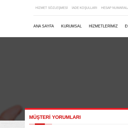
HİZMET SÖZLEŞMESİ
İADE KOŞULLARI
HESAP NUMARAL
ANA SAYFA
KURUMSAL
HİZMETLERİMİZ
E
MÜŞTERİ YORUMLARI