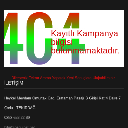
Kayıtlı Kampanya
bilgisi
bulunmamaktadır.
Dilerseniz Tekrar Arama Yaparak Yeni Sonuçlara Ulaþabilirsiniz.
İLETİŞİM
Heykel Meydanı Omurtak Cad. Erataman Pasajı B Girişi Kat:4 Daire:7
Çorlu - TEKİRDAĞ
0282 653 22 89
bilgi@ozgulnet.net