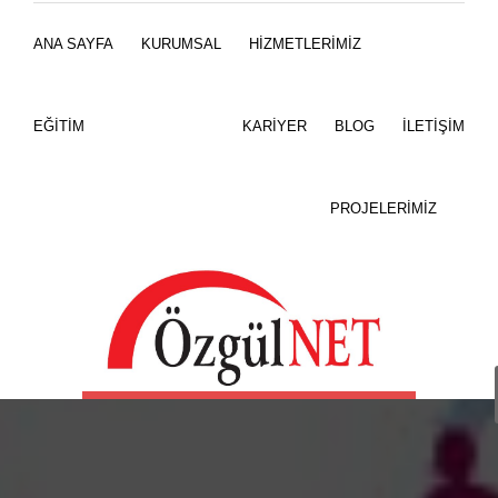
WhatsApp
ANA SAYFA
KURUMSAL
HİZMETLERİMİZ
0532 614 31 32
EĞİTİM
KARİYER
BLOG
İLETİŞİM
PROJELERİMİZ