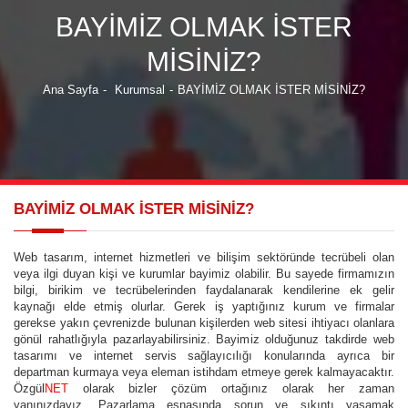
BAYİMİZ OLMAK İSTER
MİSİNİZ?
Ana Sayfa
-
Kurumsal
-
BAYİMİZ OLMAK İSTER MİSİNİZ?
BAYİMİZ OLMAK İSTER MİSİNİZ?
Web tasarım, internet hizmetleri ve bilişim sektöründe tecrübeli olan
veya ilgi duyan kişi ve kurumlar bayimiz olabilir. Bu sayede firmamızın
bilgi, birikim ve tecrübelerinden faydalanarak kendilerine ek gelir
kaynağı elde etmiş olurlar. Gerek iş yaptığınız kurum ve firmalar
gerekse yakın çevrenizde bulunan kişilerden web sitesi ihtiyacı olanlara
gönül rahatlığıyla pazarlayabilirsiniz. Bayimiz olduğunuz takdirde web
tasarımı ve internet servis sağlayıcılığı konularında ayrıca bir
departman kurmaya veya eleman istihdam etmeye gerek kalmayacaktır.
Özgül
NET
olarak bizler çözüm ortağınız olarak her zaman
yanınızdayız. Pazarlama esnasında sorun ve sıkıntı yaşamak